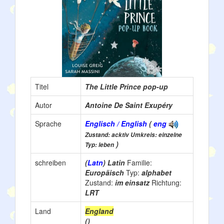
Titel
The Little Prince pop-up
Autor
Antoine De Saint Exupéry
Sprache
Englisch / English
(
eng
Zustand: acktiv Umkreis: einzelne
)
Typ: leben
schreiben
(
Latn
) Latin
Familie:
Europäisch
Typ:
alphabet
Zustand:
im einsatz
Richtung:
LRT
Land
England
()