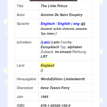
Titel
The Little Prince
Autor
Antoine De Saint Exupéry
Sprache
Englisch / English
(
eng
Zustand: acktiv Umkreis: einzelne
)
Typ: leben
schreiben
(
Latn
) Latin
Familie:
Europäisch
Typ:
alphabet
Zustand:
im einsatz
Richtung:
LRT
Land
England
()
Herausgeber
WordsEdition Limitedworth
Übersetzer
Irene Testot-Ferry
Jahr
1995
ISBN
978-1-85326-158-9