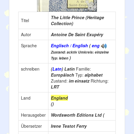
The Little Prince (Heritage
Titel
Collection)
Autor
Antoine De Saint Exupéry
Sprache
Englisch / English
(
eng
Zustand: acktiv Umkreis: einzelne
)
Typ: leben
schreiben
(
Latn
) Latin
Familie:
Europäisch
Typ:
alphabet
Zustand:
im einsatz
Richtung:
LRT
Land
England
()
Herausgeber
Wordsworth Editions Ltd (
Übersetzer
Irene Testot Ferry