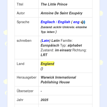
Titel
The Little Prince
Autor
Antoine De Saint Exupéry
Sprache
Englisch / English
(
eng
Zustand: acktiv Umkreis: einzelne
)
Typ: leben
schreiben
(
Latn
) Latin
Familie:
Europäisch
Typ:
alphabet
Zustand:
im einsatz
Richtung:
LRT
Land
England
()
Herausgeber
Warwick International
Publishing House
Übersetzer
-
Jahr
2025