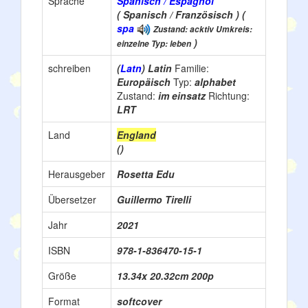
Sprache
Spanisch / Espagnol
( Spanisch / Französisch ) (
spa
Zustand: acktiv Umkreis:
)
einzelne Typ: leben
schreiben
(
Latn
) Latin
Familie:
Europäisch
Typ:
alphabet
Zustand:
im einsatz
Richtung:
LRT
Land
England
()
Herausgeber
Rosetta Edu
Übersetzer
Guillermo Tirelli
Jahr
2021
ISBN
978-1-836470-15-1
Größe
13.34x 20.32cm 200p
Format
softcover