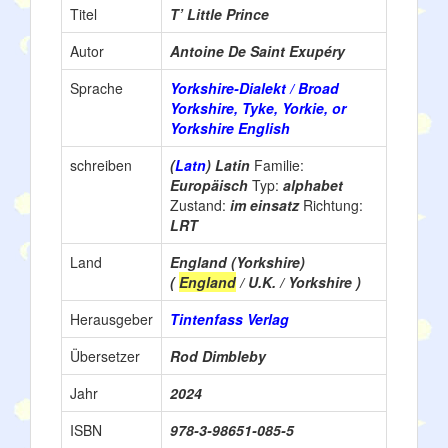
Titel
T’ Little Prince
Autor
Antoine De Saint Exupéry
Sprache
Yorkshire-Dialekt / Broad
Yorkshire, Tyke, Yorkie, or
Yorkshire English
schreiben
(
Latn
) Latin
Familie:
Europäisch
Typ:
alphabet
Zustand:
im einsatz
Richtung:
LRT
Land
England (Yorkshire)
(
England
/ U.K. / Yorkshire )
Herausgeber
Tintenfass Verlag
Übersetzer
Rod Dimbleby
Jahr
2024
ISBN
978-3-98651-085-5