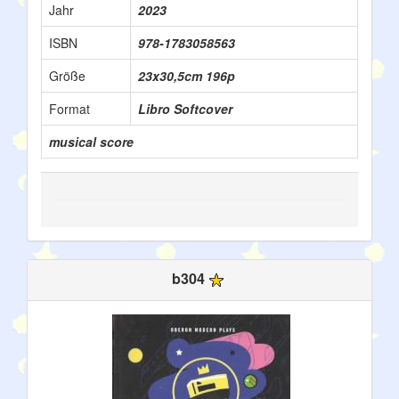
Jahr
2023
ISBN
978-1783058563
Größe
23x30,5cm 196p
Format
Libro Softcover
musical score
b304