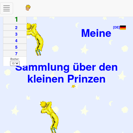
Toggle
Seiten
navigation
1
2
Meine
[DE]
3
4
5
7
Bücher:
Sammlung über den
kleinen Prinzen