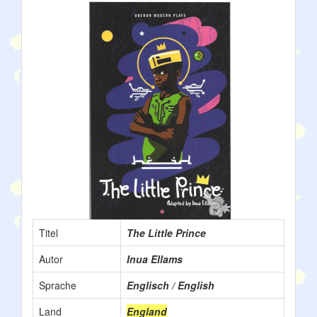
Titel
The Little Prince
Autor
Inua Ellams
Sprache
Englisch / English
Land
England