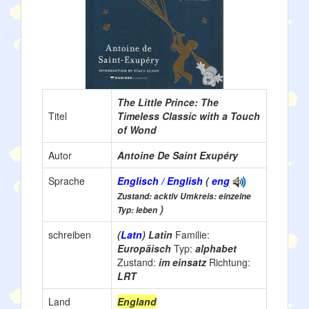
The Little Prince: The
Titel
Timeless Classic with a Touch
of Wond
Autor
Antoine De Saint Exupéry
Sprache
Englisch / English
(
eng
Zustand: acktiv Umkreis: einzelne
)
Typ: leben
schreiben
(
Latn
) Latin
Familie:
Europäisch
Typ:
alphabet
Zustand:
im einsatz
Richtung:
LRT
Land
England