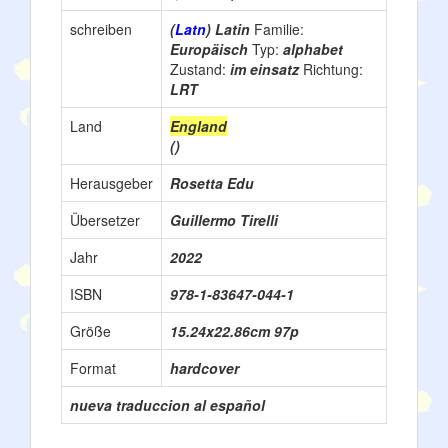
schreiben
(
Latn
) Latin
Familie:
Europäisch
Typ:
alphabet
Zustand:
im einsatz
Richtung:
LRT
Land
England
()
Herausgeber
Rosetta Edu
Übersetzer
Guillermo Tirelli
Jahr
2022
ISBN
978-1-83647-044-1
Größe
15.24x22.86cm 97p
Format
hardcover
nueva traduccion al español