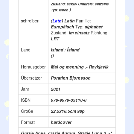
Zustand: acktiv Umkreis: einzelne
)
Typ: leben
schreiben
(
Latn
) Latin
Familie:
Europäisch
Typ:
alphabet
Zustand:
im einsatz
Richtung:
LRT
Land
Island / Ísland
()
Herausgeber
Mal og menning .- Reykjavik
Übersetzer
Poratinn Bjornsson
Jahr
2021
ISBN
978-9979-33110-0
Größe
22.5x16.5cm 98p
Format
hardcover
Grazie Anya, grazie Aurora, Grazie Luna !! :-*