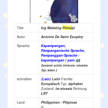
Titel
Ing Malating
Prinsi
pi
Autor
Antoine De Saint Exupéry
Sprache
Kapampangan,
Pampanganische Sprache,
Pampanggan-Sprache /
kapampangan
(
pam
Zustand: acktiv Umkreis: einzelne
)
Typ: leben
schreiben
(
Latn
) Latin
Familie:
Europäisch
Typ:
alphabet
Zustand:
im einsatz
Richtung:
LRT
Land
Philippinen / Pilipinas
()