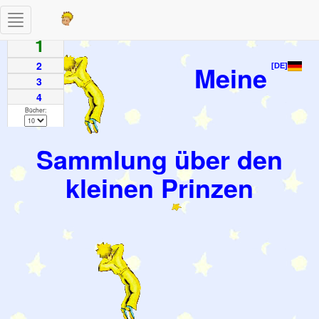
Toggle
Seiten
navigation
1
2
Meine
[DE]
3
4
Bücher:
Sammlung über den
kleinen Prinzen