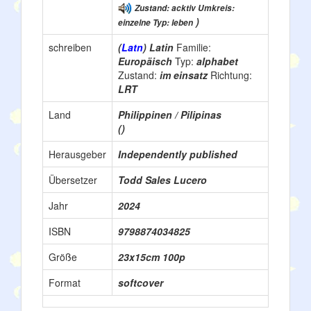
Zustand: acktiv Umkreis:
)
einzelne Typ: leben
schreiben
(
Latn
) Latin
Familie:
Europäisch
Typ:
alphabet
Zustand:
im einsatz
Richtung:
LRT
Land
Philippinen / Pilipinas
()
Herausgeber
Independently published
Übersetzer
Todd Sales Lucero
Jahr
2024
ISBN
9798874034825
Größe
23x15cm 100p
Format
softcover