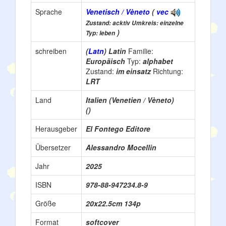
Sprache
Venetisch / Vèneto
(
vec
Zustand: acktiv Umkreis: einzelne
)
Typ: leben
schreiben
(
Latn
) Latin
Familie:
Europäisch
Typ:
alphabet
Zustand:
im einsatz
Richtung:
LRT
Land
Italien (Venetien / Vèneto)
()
Herausgeber
El Fontego Editore
Übersetzer
Alessandro Mocellin
Jahr
2025
ISBN
978-88-947234.8-9
Größe
20x22.5cm 134p
Format
softcover