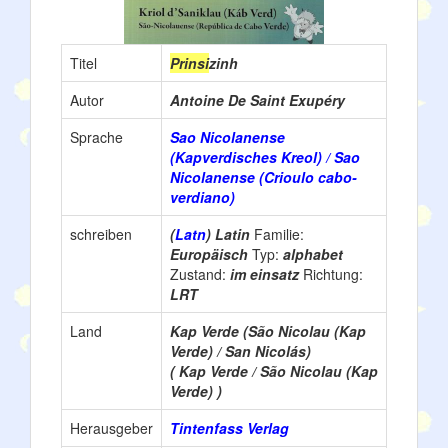
Titel
Prinsi
zinh
Autor
Antoine De Saint Exupéry
Sprache
Sao Nicolanense
(Kapverdisches Kreol) / Sao
Nicolanense (Crioulo cabo-
verdiano)
schreiben
(
Latn
) Latin
Familie:
Europäisch
Typ:
alphabet
Zustand:
im einsatz
Richtung:
LRT
Land
Kap Verde (São Nicolau (Kap
Verde) / San Nicolás)
( Kap Verde / São Nicolau (Kap
Verde) )
Herausgeber
Tintenfass Verlag