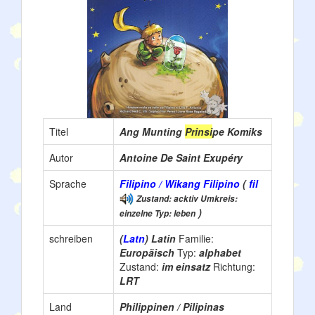
Titel
Ang Munting
Prinsi
pe Komiks
Autor
Antoine De Saint Exupéry
Sprache
Filipino / Wikang Filipino
(
fil
Zustand: acktiv Umkreis:
)
einzelne Typ: leben
schreiben
(
Latn
) Latin
Familie:
Europäisch
Typ:
alphabet
Zustand:
im einsatz
Richtung:
LRT
Land
Philippinen / Pilipinas