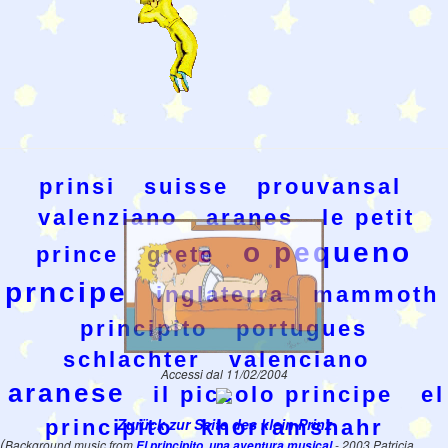
prinsi
suisse
prouvansal
valenziano
aranes
le petit
o pequeno
prince
grete
prncipe
inglaterra
mammoth
principito
portugues
schlachter
valenciano
Accessi dal 11/02/2004
aranese
il piccolo principe
el
Zurück zur Seite des klein Prinz
principito
khorramshahr
(
Background music from
El principito, una aventura musical
- 2003 Patricia