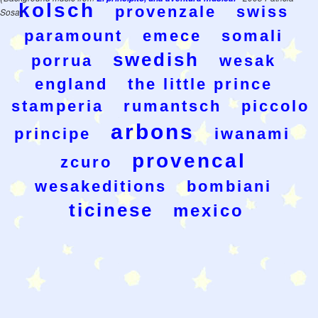
kolsch
provenzale
swiss
Sosa)
paramount
emece
somali
swedish
porrua
wesak
england
the little prince
stamperia
rumantsch
piccolo
arbons
principe
iwanami
provencal
zcuro
wesakeditions
bombiani
ticinese
mexico