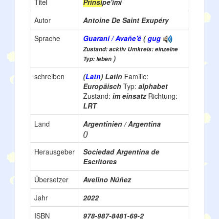
Titel
Prinsi
pe'imi
Autor
Antoine De Saint Exupéry
Sprache
Guaraní / Avañe'ẽ
(
gug
Zustand: acktiv Umkreis: einzelne
)
Typ: leben
schreiben
(
Latn
) Latin
Familie:
Europäisch
Typ:
alphabet
Zustand:
im einsatz
Richtung:
LRT
Land
Argentinien / Argentina
()
Herausgeber
Sociedad Argentina de
Escritores
Übersetzer
Avelino Núñez
Jahr
2022
ISBN
978-987-8481-69-2