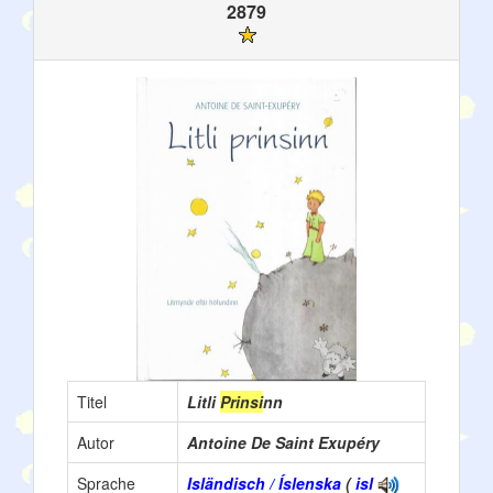
2879
Titel
Litli
Prinsi
nn
Autor
Antoine De Saint Exupéry
Sprache
Isländisch / Íslenska
(
isl