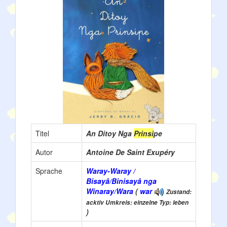
Titel
An Ditoy Nga
Prinsi
pe
Autor
Antoine De Saint Exupéry
Sprache
Waray-Waray /
Bisayâ/Binisayâ nga
Winaray/Wara
(
war
Zustand:
acktiv Umkreis: einzelne Typ: leben
)