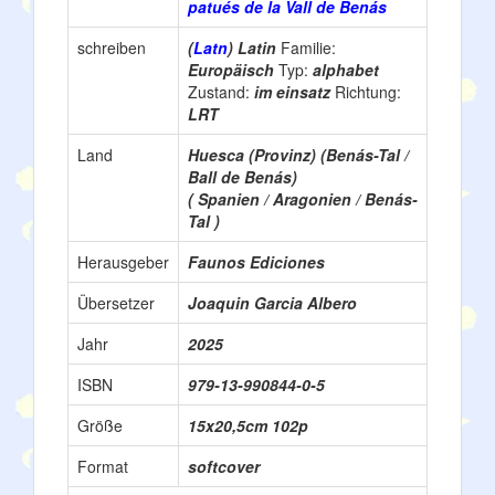
patués de la Vall de Benás
schreiben
(
Latn
) Latin
Familie:
Europäisch
Typ:
alphabet
Zustand:
im einsatz
Richtung:
LRT
Land
Huesca (Provinz) (Benás-Tal /
Ball de Benás)
( Spanien / Aragonien / Benás-
Tal )
Herausgeber
Faunos Ediciones
Übersetzer
Joaquin Garcia Albero
Jahr
2025
ISBN
979-13-990844-0-5
Größe
15x20,5cm 102p
Format
softcover