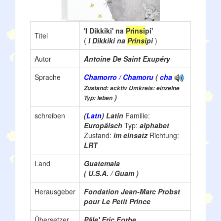
'I Dikkiki' na
Prinsi
pi'
Titel
(
I Dikkiki na
Prinsi
pi
)
Autor
Antoine De Saint Exupéry
Sprache
Chamorro / Chamoru
(
cha
Zustand: acktiv Umkreis: einzelne
)
Typ: leben
schreiben
(
Latn
) Latin
Familie:
Europäisch
Typ:
alphabet
Zustand:
im einsatz
Richtung:
LRT
Land
Guatemala
( U.S.A. / Guam )
Herausgeber
Fondation Jean-Marc Probst
pour Le Petit Prince
Übersetzer
Påle' Eric Forbe