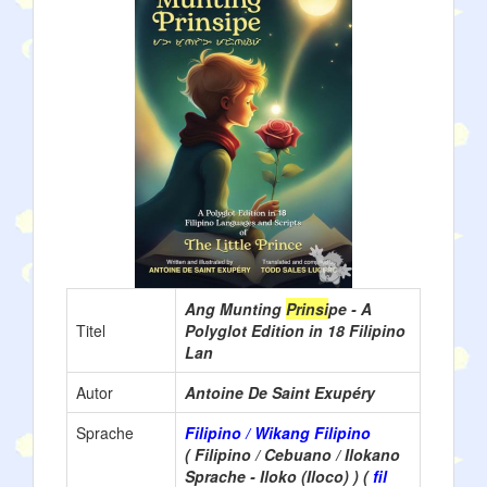
Ang Munting
Prinsi
pe - A
Titel
Polyglot Edition in 18 Filipino
Lan
Autor
Antoine De Saint Exupéry
Sprache
Filipino / Wikang Filipino
( Filipino / Cebuano / Ilokano
Sprache - Iloko (Iloco) ) (
fil