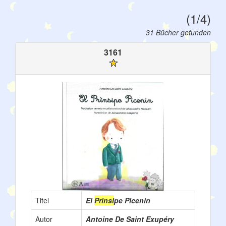
(1/4)
31 Bücher gefunden
3161
Titel
El
Prinsi
pe Picenin
Autor
Antoine De Saint Exupéry