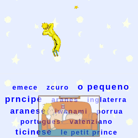
o pequeno
emece
zcuro
prncipe
aranes
inglaterra
aranese
iwanami
porrua
portugues
valenziano
ticinese
le petit prince