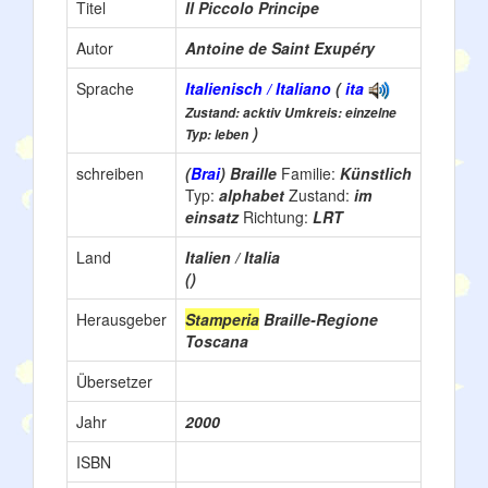
Titel
Il Piccolo Principe
Autor
Antoine de Saint Exupéry
Sprache
Italienisch / Italiano
(
ita
Zustand: acktiv Umkreis: einzelne
)
Typ: leben
schreiben
(
Brai
) Braille
Familie:
Künstlich
Typ:
alphabet
Zustand:
im
einsatz
Richtung:
LRT
Land
Italien / Italia
()
Herausgeber
Stamperia
Braille-Regione
Toscana
Übersetzer
Jahr
2000
ISBN