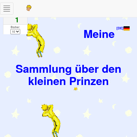
Toggle
Seiten
navigation
1
Bücher:
Meine
[DE]
Sammlung über den
kleinen Prinzen