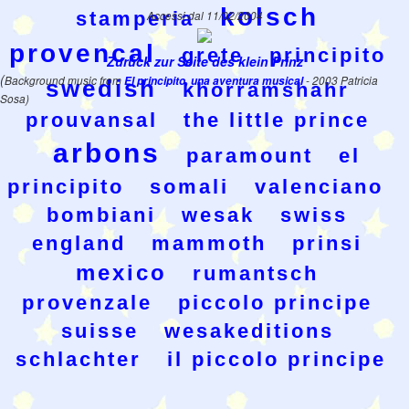
kolsch
stamperia
Accessi dal 11/02/2004
provencal
grete
principito
Zurück zur Seite des klein Prinz
(
Background music from
El principito, una aventura musical
- 2003 Patricia
swedish
khorramshahr
Sosa)
prouvansal
the little prince
arbons
paramount
el
principito
somali
valenciano
bombiani
wesak
swiss
england
mammoth
prinsi
mexico
rumantsch
provenzale
piccolo principe
suisse
wesakeditions
schlachter
il piccolo principe