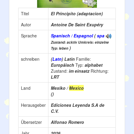
Titel
El Principito (adaptacion)
Autor
Antoine De Saint Exupéry
Sprache
Spanisch / Espagnol
(
spa
Zustand: acktiv Umkreis: einzelne
)
Typ: leben
schreiben
(
Latn
) Latin
Familie:
Europäisch
Typ:
alphabet
Zustand:
im einsatz
Richtung:
LRT
Land
Mexiko /
Mexico
()
Herausgeber
Ediciones Leyenda S.A de
C.V.
Übersetzer
Alfonso Romero
Jahr
2026