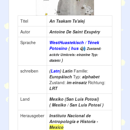
Titel
An Tsakam Ts'alej
Autor
Antoine De Saint Exupéry
Sprache
WestHuastekisch / Tének
Potosino
(
hus
Zustand:
acktiv Umkreis: einzelne Typ:
)
dialekt
schreiben
(
Latn
) Latin
Familie:
Europäisch
Typ:
alphabet
Zustand:
im einsatz
Richtung:
LRT
Land
Mexiko (San Luis Potosí)
( Mexiko / San Luis Potosí )
Herausgeber
Instituto Nacional de
Antropología e Historia -
Mexico