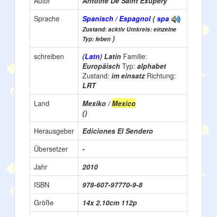
Autor
Antoine De Saint Exupéry
Sprache
Spanisch / Espagnol
(
spa
Zustand: acktiv Umkreis: einzelne
)
Typ: leben
schreiben
(
Latn
) Latin
Familie:
Europäisch
Typ:
alphabet
Zustand:
im einsatz
Richtung:
LRT
Land
Mexiko /
Mexico
()
Herausgeber
Ediciones El Sendero
Übersetzer
-
Jahr
2010
ISBN
978-607-97770-9-8
Größe
14x 2.10cm 112p