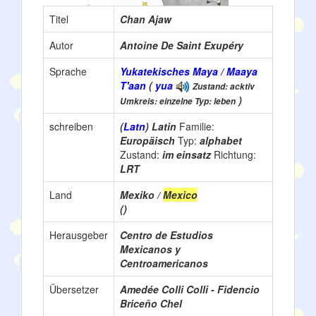
Titel
Chan Ajaw
Autor
Antoine De Saint Exupéry
Sprache
Yukatekisches Maya / Maaya
T'aan
(
yua
Zustand: acktiv
)
Umkreis: einzelne Typ: leben
schreiben
(
Latn
) Latin
Familie:
Europäisch
Typ:
alphabet
Zustand:
im einsatz
Richtung:
LRT
Land
Mexiko /
Mexico
()
Herausgeber
Centro de Estudios
Mexicanos y
Centroamericanos
Übersetzer
Amedée Colli Colli - Fidencio
Briceño Chel