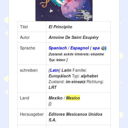
Titel
El Principito
Autor
Antoine De Saint Exupéry
Sprache
Spanisch / Espagnol
(
spa
Zustand: acktiv Umkreis: einzelne
)
Typ: leben
schreiben
(
Latn
) Latin
Familie:
Europäisch
Typ:
alphabet
Zustand:
im einsatz
Richtung:
LRT
Land
Mexiko /
Mexico
()
Herausgeber
Editores Mexicanos Unidos
S.A.