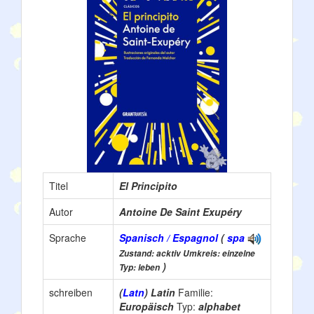
Titel
El Principito
Autor
Antoine De Saint Exupéry
Sprache
Spanisch / Espagnol
(
spa
Zustand: acktiv Umkreis: einzelne
)
Typ: leben
schreiben
(
Latn
) Latin
Familie:
Europäisch
Typ:
alphabet