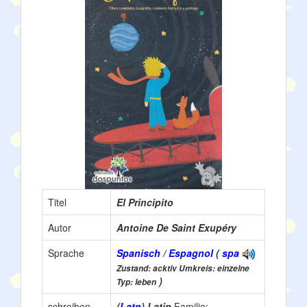
Titel
El Principito
Autor
Antoine De Saint Exupéry
Sprache
Spanisch / Espagnol
(
spa
Zustand: acktiv Umkreis: einzelne
)
Typ: leben
schreiben
(
Latn
) Latin
Familie: