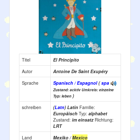
Titel
El Principito
Autor
Antoine De Saint Exupéry
Sprache
Spanisch / Espagnol
(
spa
Zustand: acktiv Umkreis: einzelne
)
Typ: leben
schreiben
(
Latn
) Latin
Familie:
Europäisch
Typ:
alphabet
Zustand:
im einsatz
Richtung:
LRT
Land
Mexiko /
Mexico