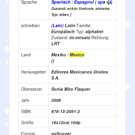
Sprache
Spanisch / Espagnol
(
spa
Zustand: acktiv Umkreis: einzelne
)
Typ: leben
schreiben
(
Latn
) Latin
Familie:
Europäisch
Typ:
alphabet
Zustand:
im einsatz
Richtung:
LRT
Land
Mexiko /
Mexico
()
Herausgeber
Editores Mexicanos Unidos
S.A.
Übersetzer
Sonia Miro Flaquer
Jahr
2006
ISBN
978-15-2091-2
Größe
18x12cm 104p
Format
softcover