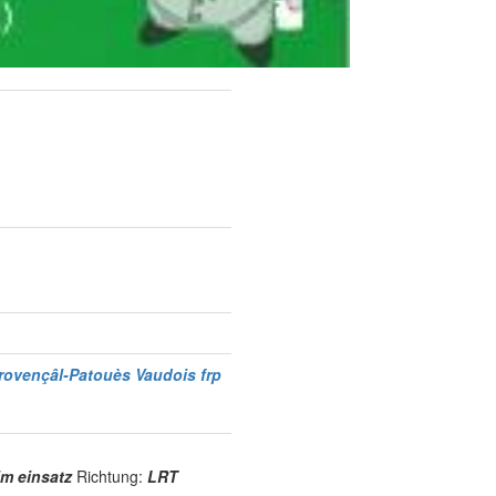
provençâl-Patouès Vaudois
frp
im einsatz
Richtung:
LRT