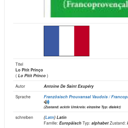
Titel
Lo Pitit Prinço
(
Lo Pitit Princo
)
Autor
Antoine De Saint Exupéry
Sprache
Französisch Prouvansal Vaudois / Franco
(Zustand: acktiv Umkreis: einzelne Typ: dialekt)
schreiben
(
Latn
) Latin
Familie:
Europäisch
Typ:
alphabet
Zustand: